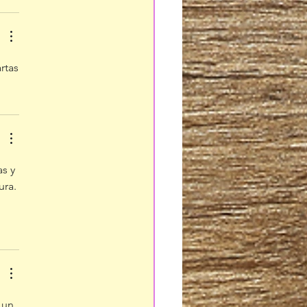
rtas
s y 
ra. 
 un 