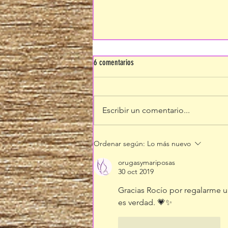
6 comentarios
Escribir un comentario...
Celebrando de nuevo vuestro
Ordenar según:
Lo más nuevo
reconocimiento
orugasymariposas
30 oct 2019
Gracias Rocío por regalarme un
es verdad. 💗✨
Me gusta
Reaccionar