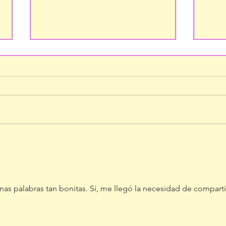
EN CU
Mil gracias por vuestra confianza
as palabras tan bonitas. Sí, me llegó la necesidad de compartir