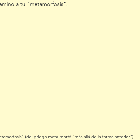
amino a tu "metamorfosis".
tamorfosis" (del griego meta-morfé "más allá de la forma anterior").