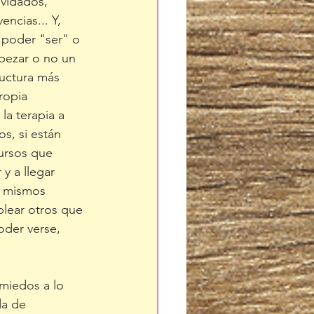
lvidados, 
ncias... Y, 
 poder "ser" o 
pezar o no un 
ructura más 
ropia 
a terapia a 
s, si están 
ursos que 
y a llegar 
s mismos 
lear otros que 
oder verse, 
 miedos a lo 
da de 