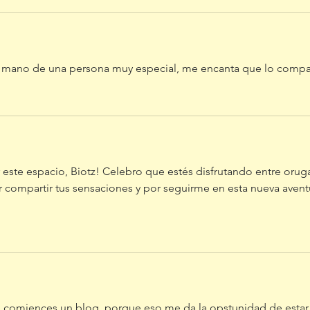
la mano de una persona muy especial, me encanta que lo compa
este espacio, Biotz! Celebro que estés disfrutando entre oruga
 compartir tus sensaciones y por seguirme en esta nueva aventu
 comiences un blog, porque eso me da la opstunidad de estar