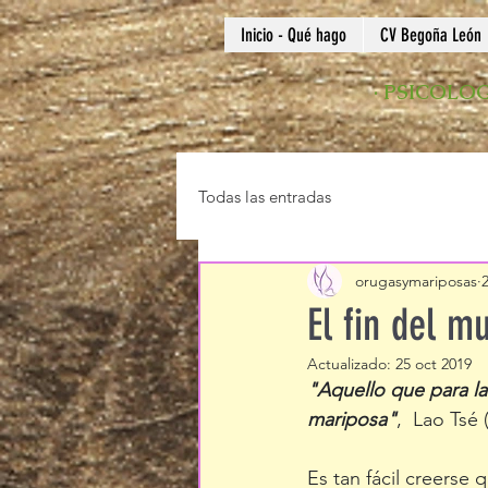
Inicio - Qué hago
CV Begoña León
·
PSICOLOG
Todas las entradas
orugasymariposas
El fin del m
Actualizado:
25 oct 2019
"Aquello que para la
mariposa"
,  Lao Tsé 
Es tan fácil creers