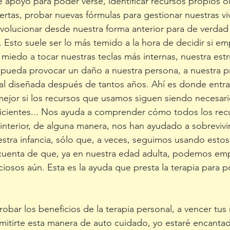
e apoyo para poder verse, identificar recursos propios o
rtas, probar nuevas fórmulas para gestionar nuestras vive
evolucionar desde nuestra forma anterior para de verdad
 Esto suele ser lo más temido a la hora de decidir si em
 miedo a tocar nuestras teclas más internas, nuestra est
 pueda provocar un daño a nuestra persona, a nuestra p
l diseñada después de tantos años. Ahí es donde entra l
mejor si los recursos que usamos siguen siendo necesario
ficientes... Nos ayuda a comprender cómo todos los rec
nterior, de alguna manera, nos han ayudado a sobrevivir 
stra infancia, sólo que, a veces, seguimos usando esto
 cuenta de que, ya en nuestra edad adulta, podemos emp
iosos aún. Esta es la ayuda que presta la terapia para p
 
probar los beneficios de la terapia personal, a vencer tus
mitirte esta manera de auto cuidado, yo estaré encanta