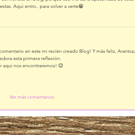
stas. Aqui entro.. para volver a verte😁
r comentario en este mi recién creado Blog! Y más feliz, Arantxa,
edora esta primera reflexión.
or aquí nos encontraremos! 😉
Ver más comentarios
ugas y Mariposas 2023 by Prickles & Co. Proudly created with
Wix