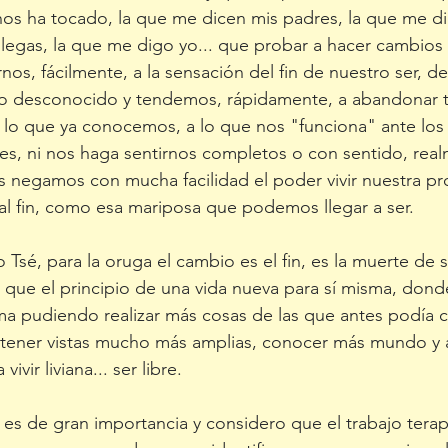
nos ha tocado, la que me dicen mis padres, la que me dic
egas, la que me digo yo... que probar a hacer cambios 
os, fácilmente, a la sensación del fin de nuestro ser, de
 lo desconocido y tendemos, rápidamente, a abandonar 
a lo que ya conocemos, a lo que nos "funciona" ante lo
ces, ni nos haga sentirnos completos o con sentido, real
 negamos con mucha facilidad el poder vivir nuestra pr
, al fin, como esa mariposa que podemos llegar a ser.
sé, para la oruga el cambio es el fin, es la muerte de s
que el principio de una vida nueva para sí misma, dond
ma pudiendo realizar más cosas de las que antes podía 
 tener vistas mucho más amplias, conocer más mundo y a
vivir liviana... ser libre.
 es de gran importancia y considero que el trabajo terap