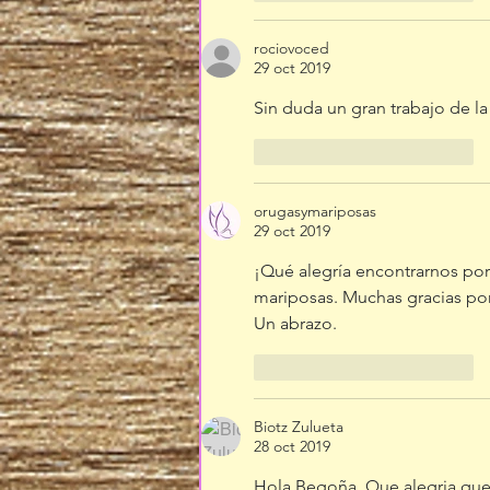
rociovoced
29 oct 2019
Sin duda un gran trabajo de 
Me gusta
Reaccionar
orugasymariposas
29 oct 2019
¡Qué alegría encontrarnos por 
mariposas. Muchas gracias por
Un abrazo.
Me gusta
Reaccionar
Biotz Zulueta
28 oct 2019
Hola Begoña. Que alegria que