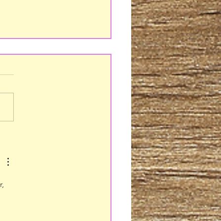
ERPO Y ALMA
, 