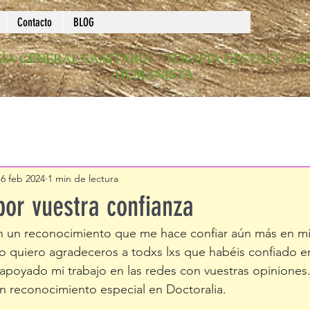
Contacto
BLOG
ÍA GENERAL SANITARIA · TERAPIA GESTALT · A
HUMANISTA
16 feb 2024
1 min de lectura
por vuestra confianza
 un reconocimiento que me hace confiar aún más en m
so quiero agradeceros a todxs lxs que habéis confiado e
 apoyado mi trabajo en las redes con vuestras opiniones.
 reconocimiento especial en Doctoralia. 