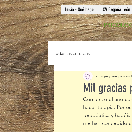
Inicio - Qué hago
CV Begoña León
·
PSICOLOG
Todas las entradas
orugasymariposas
Mil gracias 
Comienzo el año con
hacer terapia. Por e
terapéutica y habéis
me han concedido un