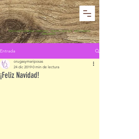
·
PSICOLOGÍA GENERAL SANITARIA · TERAPIA GESTALT · ARTETERAPIA
HUMANISTA
Entrada
orugasymariposas
24 dic 2019
0 min de lectura
¡Feliz Navidad!