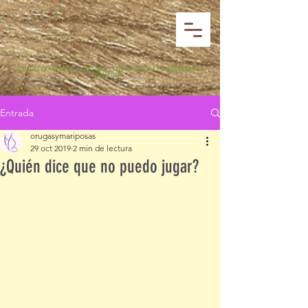
·
PSICOLOGÍA GENERAL SANITARIA · TERAPIA GESTALT · ARTETERAPIA
HUMANISTA
Entrada
orugasymariposas
29 oct 2019
2 min de lectura
¿Quién dice que no puedo jugar?